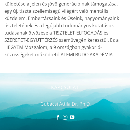
küldetése a jelen és jövő generációinak támogatása,
egy új, tiszta szellemiségű világért való mentális
küzdelem. Embertársaink és Őseink, hagyományaink
tiszteletének és a legújabb tudományos kutatások
tudásának ötvözése a TISZTELET-ELFOGADÁS és
SZERETET-EGYÜTTÉRZÉS szemüvegén keresztül. Ez a
HEGYEM Mozgalom, a 9 országban gyakorló-
közösségeket működtető ATEMI BUDO AKADÉMIA.
KAPCSOLAT
Gubacsi Attila Dr. Ph.D