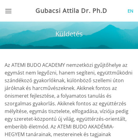
Skip
Gubacsi Attila Dr. Ph.D
EN
to
content
Küldetés
Az ATEMI BUDO ACADEMY nemzetközi gyűjtőhelye az
egymást nem legyőzni, hanem segíteni, együttműködni
szándékozó gyakorlóknak, különböző szellemi úton
járóknak és harcművészeknek. Akiknek fontos az
önismeret fejlesztése, a folyamatos tanulás és
szorgalmas gyakorlás. Akiknek fontos az együttérzés
mélyítése, egymás tisztelete, elfogadása, víziója pedig
egy szeretet-központú új világ, együttérzés-orientált,
emberibb életmód. Az ATEMI BUDO AKADÉMIA-
HEGYEM tanárainak, mestereinek és tagjainak