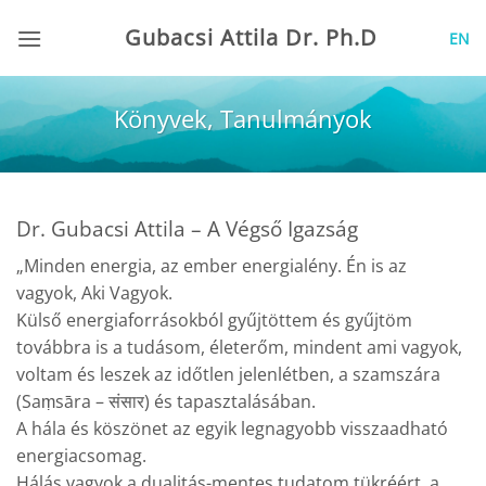
Skip
Gubacsi Attila Dr. Ph.D
EN
to
content
Könyvek, Tanulmányok
Dr. Gubacsi Attila – A Végső Igazság
„Minden energia, az ember energialény. Én is az
vagyok, Aki Vagyok.
Külső energiaforrásokból gyűjtöttem és gyűjtöm
továbbra is a tudásom, életerőm, mindent ami vagyok,
voltam és leszek az időtlen jelenlétben, a szamszára
(Saṃsāra – संसार) és tapasztalásában.
A hála és köszönet az egyik legnagyobb visszaadható
energiacsomag.
Hálás vagyok a dualitás-mentes tudatom tükréért, a