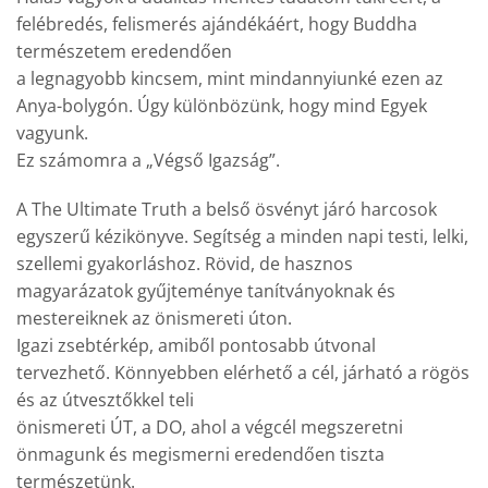
felébredés, felismerés ajándékáért, hogy Buddha
természetem eredendően
a legnagyobb kincsem, mint mindannyiunké ezen az
Anya-bolygón. Úgy különbözünk, hogy mind Egyek
vagyunk.
Ez számomra a „Végső Igazság”.
A The Ultimate Truth a belső ösvényt járó harcosok
egyszerű kézikönyve. Segítség a minden napi testi, lelki,
szellemi gyakorláshoz. Rövid, de hasznos
magyarázatok gyűjteménye tanítványoknak és
mestereiknek az önismereti úton.
Igazi zsebtérkép, amiből pontosabb útvonal
tervezhető. Könnyebben elérhető a cél, járható a rögös
és az útvesztőkkel teli
önismereti ÚT, a DO, ahol a végcél megszeretni
önmagunk és megismerni eredendően tiszta
természetünk.